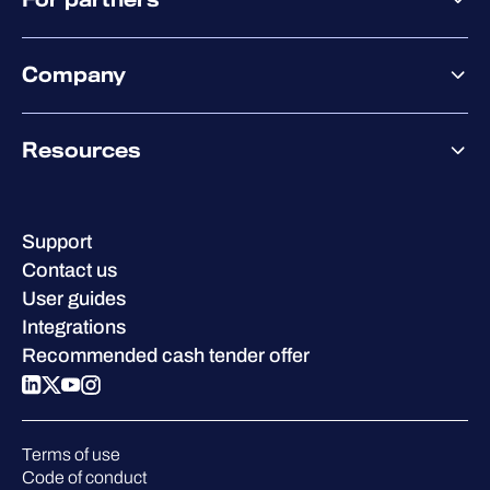
Elements overview
Exposure Management
Partner offering
Extended Detection & Response
Company
Partner success services
Co-Security Services
Co-Growth Community
Pricing
About WithSecure
Why WithSecure?
Resources
Achievements & certifications
Company contacts & offices
Resource hub
Leadership
Success stories
Careers
Support
W/Labs
Sustainability
Contact us
Blog
Compare us
User guides
Podcasts
Integrations
Events
Recommended cash tender offer
Webinars
Pressroom
Terms of use
Code of conduct