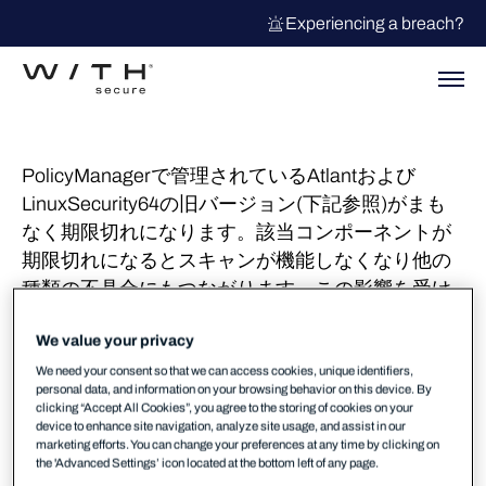
Experiencing a breach?
PolicyManagerで管理されているAtlantおよび
LinuxSecurity64の旧バージョン(下記参照)がまも
なく期限切れになります。該当コンポーネントが
期限切れになるとスキャンが機能しなくなり他の
種類の不具合にもつながります。この影響を受け
る条件はサポートされている期間（通常後発リリ
We value your privacy
ースから1年）を超えて特定Pinnableバージョンを
継続利用している事です。→
詳細はこちら
We need your consent so that we can access cookies, unique identifiers,
personal data, and information on your browsing behavior on this device. By
clicking “Accept All Cookies”, you agree to the storing of cookies on your
Pinnableバージョン機能をご利用いただいていな
device to enhance site navigation, analyze site usage, and assist in our
いにもかかわらず下記の日付が更新されていない
marketing efforts. You can change your preferences at any time by clicking on
the 'Advanced Settings’ icon located at the bottom left of any page.
場合、診断情報を添えてサポートリクエストをご