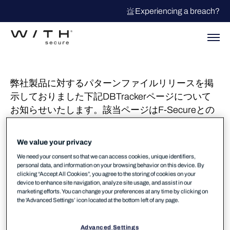
Experiencing a breach?
弊社製品に対するパターンファイルリリースを掲
示しておりました下記DBTrackerページについて
お知らせいたします。該当ページはF-Secureとの
分社化に伴いWithsecureが提供するサービスでは
無くなっております。該当ページはメンテナンス
We value your privacy
されておらずまもなくアクセス不能となります。
We need your consent so that we can access cookies, unique identifiers,
personal data, and information on your browsing behavior on this device. By
https://dbtracker.f-secure.com/
clicking “Accept All Cookies”, you agree to the storing of cookies on your
device to enhance site navigation, analyze site usage, and assist in our
昨今のアンチウイルスソフトにおいてはパターン
marketing efforts. You can change your preferences at any time by clicking on
the 'Advanced Settings’ icon located at the bottom left of any page.
ファイル適用頻度は以前より重要ではなく、ゼロ
デイ攻撃を考慮した振る舞い/ヒューリスティック
Advanced Settings