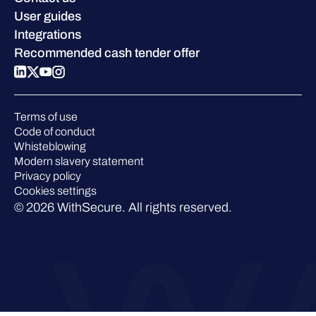
Blog
Compare us
User guides
Podcasts
Integrations
Events
Recommended cash tender offer
Webinars
Pressroom
Terms of use
Code of conduct
Whisteblowing
Modern slavery statement
Privacy policy
Cookies settings
© 2026 WithSecure. All rights reserved.