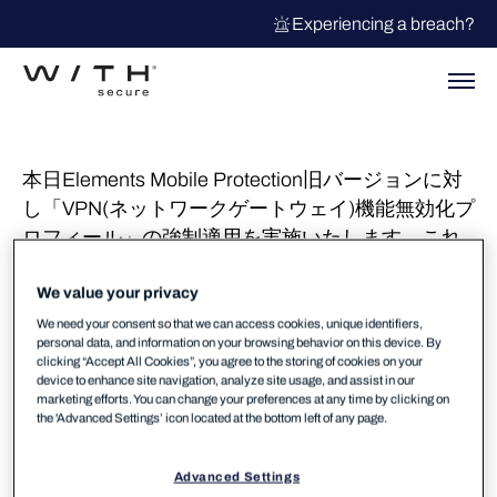
Experiencing a breach?
本日Elements Mobile Protection旧バージョンに対
し「VPN(ネットワークゲートウェイ)機能無効化プ
ロフィール」の強制適用を実施いたします。これ
により旧バージョンの設定値が下記に変更されま
す。これはネットワークゲートウェイ機能が旧バ
We value your privacy
ージョンにおいて有効固定されている場合の
We need your consent so that we can access cookies, unique identifiers,
personal data, and information on your browsing behavior on this device. By
「VPNアクセスポイント停止に伴うネットワーク
clicking “Accept All Cookies”, you agree to the storing of cookies on your
接続への影響」を考慮しての対処となります。旧
device to enhance site navigation, analyze site usage, and assist in our
marketing efforts. You can change your preferences at any time by clicking on
バージョンご利用の場合速やかな最新バージョン
the 'Advanced Settings’ icon located at the bottom left of any page.
24.2へのアップデートをお願いいたします。その
後、最新バージョンが稼働する端末に対するお使
Advanced Settings