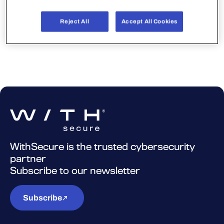
ります。
※.NET修復やWindowsUpdateについてはMicrosoft
Reject All
Accept All Cookies
へのお問い合わせをお願い致します。
WithSecure is the trusted cybersecurity
partner
Subscribe to our newsletter
Subscribe