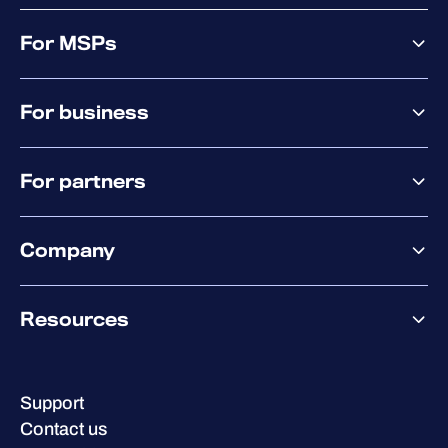
For MSPs
MSP offering
For business
MSP platform
Pricing
Business offering
Why WithSecure?
For partners
Elements overview
Exposure Management
Partner offering
Extended Detection & Response
Company
Partner success services
Co-Security Services
Co-Growth Community
Pricing
About WithSecure
Why WithSecure?
Resources
Achievements & certifications
Company contacts & offices
Resource hub
Leadership
Success stories
Careers
Support
W/Labs
Sustainability
Contact us
Blog