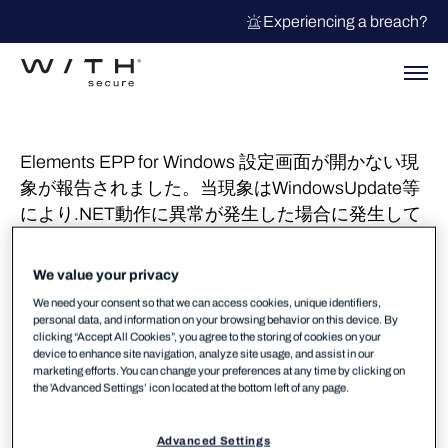
Experiencing a breach?
Elements EPP for Windows 設定画面が開かない現
象が報告されました。当現象はWindowsUpdate等
により.NET動作に異常が発生した場合に発生して
おります。.NETは弊社製品含めGUI表示等に利用
されておりますが、リアルタイムスキャン等セキ
We value your privacy
ュリティ機能に対する影響はございません。当現
We need your consent so that we can access cookies, unique identifiers,
象が確認された場合.NETの修復やWindowsUpdate
personal data, and information on your browsing behavior on this device. By
clicking “Accept All Cookies”, you agree to the storing of cookies on your
の再実行等を行い復旧を確認してください。事象
device to enhance site navigation, analyze site usage, and assist in our
が継続する場合弊社製品再インストール等をご検
marketing efforts. You can change your preferences at any time by clicking on
the 'Advanced Settings’ icon located at the bottom left of any page.
討ください。
※KB5039895のインストール失敗が確認されてお
Advanced Settings