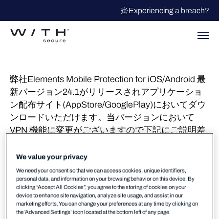
Experiencing a breach?
弊社Elements Mobile Protection for iOS/Android 最
新バージョン24.1がリリースされアプリケーショ
ン配布サイト(AppStore/GooglePlay)においてダウ
ンロードいただけます。当バージョンにおいて
VPN 機能に変更がございますので下記にご説明差
し上げます。
参考URL
We value your privacy
Elements Mobile Protection リリース – WithSecure
We need your consent so that we can access cookies, unique identifiers,
personal data, and information on your browsing behavior on this device. By
Community
clicking “Accept All Cookies”, you agree to the storing of cookies on your
device to enhance site navigation, analyze site usage, and assist in our
iOS 版
marketing efforts. You can change your preferences at any time by clicking on
the 'Advanced Settings’ icon located at the bottom left of any page.
VPN機能がNetwork Gateway 機能に置き換わり