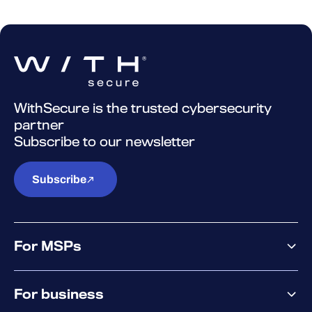
WithSecure is the trusted cybersecurity
partner
Subscribe to our newsletter
Subscribe
For MSPs
MSP offering
For business
MSP platform