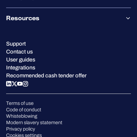
Co-Security Services
Co-Growth Community
Pricing
About WithSecure
Why WithSecure?
Resources
Achievements & certifications
Company contacts & offices
Resource hub
Leadership
Success stories
Careers
Support
W/Labs
Sustainability
Contact us
Blog
Compare us
User guides
Podcasts
Integrations
Events
Recommended cash tender offer
Webinars
Pressroom
Terms of use
Code of conduct
Whisteblowing
Modern slavery statement
Privacy policy
Cookies settings