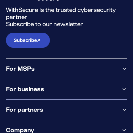
WithSecure is the trusted cybersecurity
partner
Subscribe to our newsletter
Subscribe
For MSPs
MSP offering
For business
MSP platform
Pricing
Business offering
Why WithSecure?
For partners
Elements overview
Exposure Management
Partner offering
Extended Detection & Response
Company
Partner success services