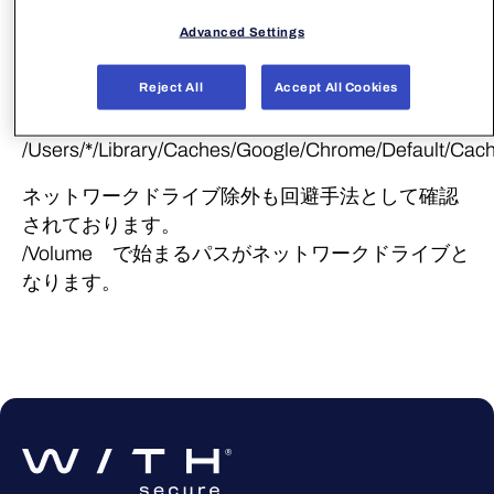
らどうしても必要な場合に限定してください。
Advanced Settings
Chromeの場合下記を除外
Reject All
Accept All Cookies
/Users/*/Library/Application
Support/Google/Chrome/Default/
/Users/*/Library/Caches/Google/Chrome/Default/Cac
ネットワークドライブ除外も回避手法として確認
されております。
/Volume で始まるパスがネットワークドライブと
なります。