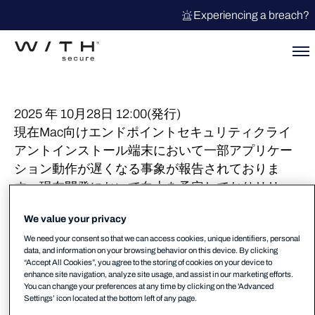
Experiencing a breach?
2025 年 10月28日 12:00(発行)
現在Mac向けエンドポイントセキュリティクライ
アントインストール端末において一部アプリケー
ション動作が遅くなる事象が報告されておりま
す。現在開発において向上を予定しておりリリー
スが完了いたしましたら当ニュースやChangeLog
We value your privacy
でお知らせいたします。
We need your consent so that we can access cookies, unique identifiers, personal
data, and information on your browsing behavior on this device. By clicking
該当端末において該当アプリケーションが安全で
“Accept All Cookies”, you agree to the storing of cookies on your device to
あると確認できている場合、アプリケーション本
enhance site navigation, analyze site usage, and assist in our marketing efforts.
You can change your preferences at any time by clicking on the 'Advanced
体をリアルタイムスキャン対象から除外する事で
Settings’ icon located at the bottom left of any page.
一時的な動作向上は可能ですが、安全性の観点か