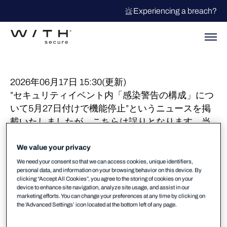
Experiencing a breach?
2026年06月17日 15:30(更新)
”セキュリティイベント内「感染警告の構成」につ
いて5月27日付けで機能停止”というニュースを掲
載いたしましたが、こちらは誤りとなります。当
機能の停止は今夏を目途に事前停止アナウンスを
もって実施されます。誤った情報をご案内差し上
We value your privacy
げ大変申し訳ございませんでした。
We need your consent so that we can access cookies, unique identifiers,
personal data, and information on your browsing behavior on this device. By
clicking “Accept All Cookies”, you agree to the storing of cookies on your
停止以降、メールアラートはセキュリティイベン
device to enhance site navigation, analyze site usage, and assist in our
トのカスタムビューを構成した後に「レポート」
marketing efforts. You can change your preferences at any time by clicking on
the 'Advanced Settings’ icon located at the bottom left of any page.
で設定いただく必要があります。→
詳細はこちら
ElementsSecurityCenterから送信されるEPP/EDR