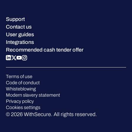
Company contacts & offices
Resource hub
Leadership
Success stories
Careers
Support
W/Labs
Sustainability
Contact us
Blog
Compare us
User guides
Podcasts
Integrations
Events
Recommended cash tender offer
Webinars
Pressroom
Terms of use
Code of conduct
Whisteblowing
Modern slavery statement
Privacy policy
Cookies settings
© 2026 WithSecure. All rights reserved.