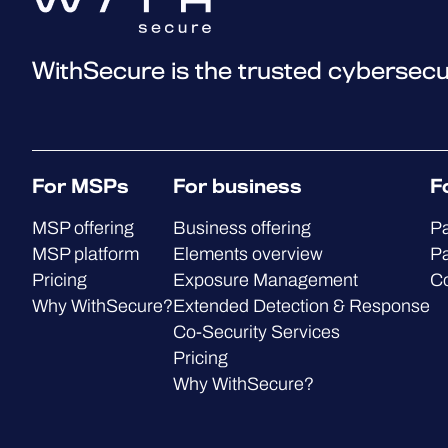
WithSecure is the trusted cybersecu
For MSPs
For business
F
MSP offering
Business offering
Pa
MSP platform
Elements overview
Pa
Pricing
Exposure Management
C
Why WithSecure?
Extended Detection & Response
Co-Security Services
Pricing
Why WithSecure?