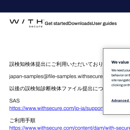
Get started
Downloads
User guides
We value 
誤検知検体提出にご利用いただいておりました下記
We need your 
behavior on t
japan-samples@file-samples.withsecure.com
site navigati
clicking on t
以後の誤検知診断検体ファイル提出については弊社W
SAS
Advanced 
https://www.withsecure.com/jp-ja/support/contact-s
ご利用手順
https://www.withsecure.com/content/dam/with-sec