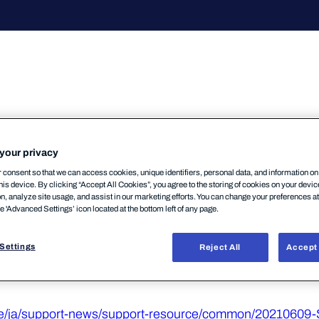
your privacy
受付メールアドレスについてご利用停止をお知らせいた
consent so that we can access cookies, unique identifiers, personal data, and information o
his device. By clicking “Accept All Cookies”, you agree to the storing of cookies on your devi
on, analyze site usage, and assist in our marketing efforts. You can change your preferences a
he 'Advanced Settings’ icon located at the bottom left of any page.
ebサイトよりご利用いただけるSASをご利用ください
Settings
Reject All
Accept 
upport/submit-a-sample
ure/ja/support-news/support-resource/common/20210609