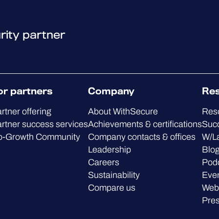
rity partner
or partners
Company
Re
rtner offering
About WithSecure
Res
rtner success services
Achievements & certifications
Succ
o-Growth Community
Company contacts & offices
W/L
Leadership
Blo
Careers
Pod
Sustainability
Eve
Compare us
Web
Pre