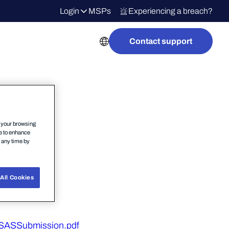
Login
MSPs
Experiencing a breach?
Contact support
します。
n your browsing
ce to enhance
t any time by
。
All Cookies
-SASSubmission.pdf