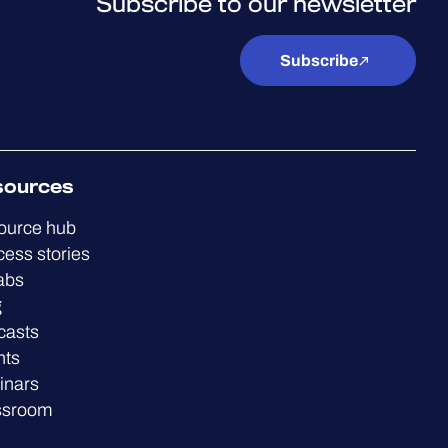
Subscribe to our newsletter
Subscribe
sources
ource hub
ess stories
abs
g
casts
nts
inars
ssroom