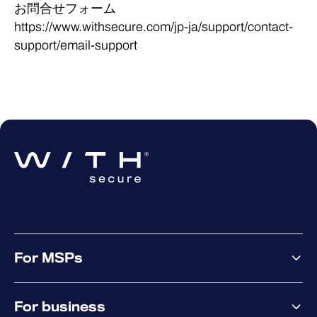
お問合せフォーム
https://www.withsecure.com/jp-ja/support/contact-
support/email-support
For MSPs
MSP offering
For business
MSP platform