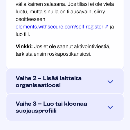
väliaikainen salasana. Jos tiliäsi ei ole vielä
luotu, mutta sinulla on tilausavain, siirry
osoitteeseen
elements.withsecure.com/self-register ↗
ja
luo tili.
Vinkki:
Jos et ole saanut aktivointiviestiä,
tarkista ensin roskapostikansiosi.
Vaihe 2 — Lisää laitteita
organisaatioosi
Elements Endpoint Protection kattaa
Vaihe 3 — Luo tai kloonaa
Windows-tietokoneet ja -palvelimet
,
suojausprofiili
Mac-tietokoneet
,
Linux-palvelimet
sekä
mobiililaitteet
(Android ja iOS). Laitteen
Kun laite lisätään, sille määritetään
suojaamiseksi asenna siihen WithSecure™