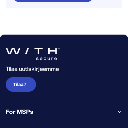
Laajamittainen käyttöönotto?
Käyttöoppaassa käsitellään käyttöönottoa
Active Directoryn GPO:n, Microsoft
Intunen, Jamfin ja muiden MDM-työkalujen
avulla. Katso linkki kohdasta ”Lisätietoja”.
Tilaa uutiskirjeemme
Tilaa
For MSPs
MSP offering