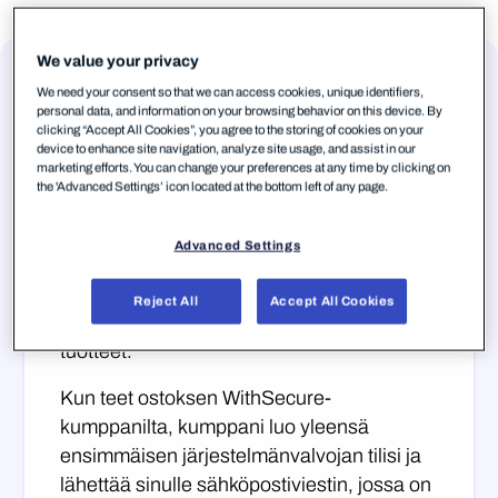
We value your privacy
We need your consent so that we can access cookies, unique identifiers,
personal data, and information on your browsing behavior on this device. By
Vaihe 1 — Kirjaudu sisään
clicking “Accept All Cookies”, you agree to the storing of cookies on your
device to enhance site navigation, analyze site usage, and assist in our
Elements Security Center -
marketing efforts. You can change your preferences at any time by clicking on
palveluun
the 'Advanced Settings’ icon located at the bottom left of any page.
Tarvitset WithSecure™-Business
Advanced Settings
Accountin, jotta voit käyttää
Elements
Security Center ↗
-hallintaportaalia, joka
Reject All
Accept All Cookies
kattaa kaikki WithSecure™ Elements -
tuotteet.
Kun teet ostoksen WithSecure-
kumppanilta, kumppani luo yleensä
ensimmäisen järjestelmänvalvojan tilisi ja
lähettää sinulle sähköpostiviestin, jossa on