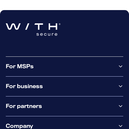
大規模な導入をお考えですか？
このユー
ザーガイドでは、Active Directory GPO、
Microsoft Intune、Jamf、およびその他の
MDMツールを用いた展開について解説し
ています。「関連情報」のリンクを参照
してください。
For MSPs
MSP offering
For business
MSP platform
Pricing
Business offering
Why WithSecure?
For partners
Elements overview
Exposure Management
Partner offering
Extended Detection & Response
Company
Partner success services