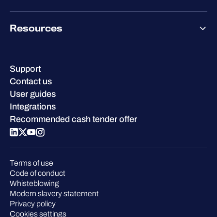
Co-Security Services
Co-Growth Community
Pricing
About WithSecure
Why WithSecure?
Resources
Achievements & certifications
Company contacts & offices
Resource hub
Leadership
Success stories
Careers
Support
W/Labs
Sustainability
Contact us
Blog
Compare us
User guides
Podcasts
Integrations
Events
Recommended cash tender offer
Webinars
Pressroom
Terms of use
Code of conduct
Whisteblowing
Modern slavery statement
Privacy policy
Cookies settings