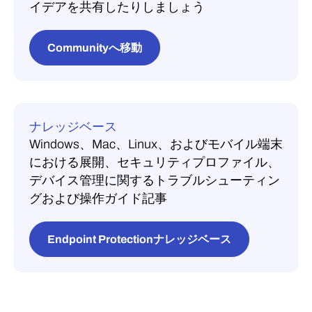
イデアを共有したりしましょう
「
環境
」の下にある「
デバイス
」を選
適しています。サイドバーの「
ダウンロ
択します。
ード
」に移動し、お使いのプラットフォ
Communityへ移動
ームに対応したインストールパッケージ
更新したいデバイスを選択してくださ
を選択してから、製品とサブスクリプシ
い。
ョンキーを選択してください。キーはイ
ページの下部で「
プロファイルを割り
ンストーラーに自動的に組み込まれてい
当てる
」を選択し、プロファイルを選
ます。
ナレッジベース
んで、「
割り当てる
」を選択します。
Windows、Mac、Linux、およびモバイル端末
Windows：
EXE（手動インストール）
における展開、セキュリティプロファイル、
またはMSI（サイレント／スクリプトに
デバイス管理に関するトラブルシューティン
よるインストール）
グおよび操作ガイド記事
Mac：
手動インストール用のMPKGフ
ァイル、またはMDM（Intune、Jamf）
Endpoint Protectionナレッジベース
経由での配布
Linux：
DEB パッケージ、RPM パッケ
ージ、または tar アーカイブ