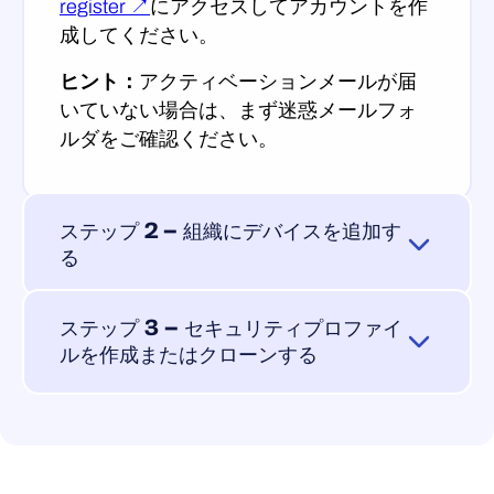
register ↗
にアクセスしてアカウントを作
成してください。
ヒント：
アクティベーションメールが届
いていない場合は、まず迷惑メールフォ
ルダをご確認ください。
ステップ 2 — 組織にデバイスを追加す
る
Elements Endpoint Protection は、
ステップ 3 — セキュリティプロファイ
Windows コンピュータおよびサーバー
、
ルを作成またはクローンする
Mac
、
Linux サーバー
、
モバイルデバイス
（Android および iOS）に対応していま
デバイスが追加されると、デフォルトの
す。デバイスを保護するには、そのデバ
セキュリティプロファイルが割り当てら
イスに WithSecure™ Elements Agent をイ
れます。組織に合わせて設定をカスタマ
ンストールしてください。導入には 2 つ
イズするには、「
セキュリティ構成
」の