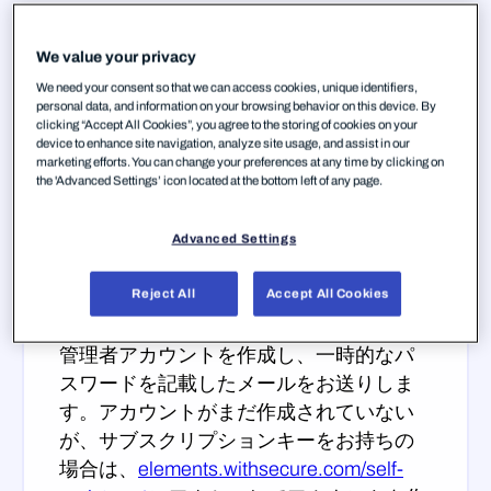
手順 1 — Elements Security
We value your privacy
Center にログインする
We need your consent so that we can access cookies, unique identifiers,
personal data, and information on your browsing behavior on this device. By
clicking “Accept All Cookies”, you agree to the storing of cookies on your
すべてのWithSecure™ Elements製品を管
device to enhance site navigation, analyze site usage, and assist in our
marketing efforts. You can change your preferences at any time by clicking on
理するための管理ポータル「
Elements
the 'Advanced Settings’ icon located at the bottom left of any page.
Security Center ↗
」にアクセスするに
は、WithSecure™ Business Accountが必
Advanced Settings
要です。
Reject All
Accept All Cookies
WithSecureのパートナーからご購入いた
だいた場合、通常、パートナーが最初の
管理者アカウントを作成し、一時的なパ
スワードを記載したメールをお送りしま
す。アカウントがまだ作成されていない
が、サブスクリプションキーをお持ちの
場合は、
elements.withsecure.com/self-