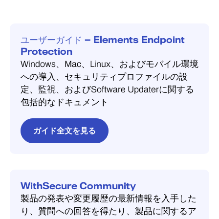
の方法があります：
「> プロファイル
」で独自のプロファイル
を作成してください。
メールで招待状を送る
ユーザーガイド — Elements Endpoint
設定したいプラットフォーム（
Windows
Protection
少数のデバイスの場合、最も簡単なオプ
コンピュータ
、
Windows サーバー
、
Windows、Mac、Linux、およびモバイル環境
ションです。Elements Security Center
Mac
、
Linux
、または
モバイル
）のタブを
への導入、セキュリティプロファイルの設
で、
[環境]
に移動します。
>「デバイス」
選択し、「
プロファイルを作成
」を選択
定、監視、およびSoftware Updaterに関する
を開き
、「デバイス」の横にある
3つの点
します。
包括的なドキュメント
のアイコン
を選択し、
「新しいデバイス
ヒント：
既存のプロフィールの横にある
を追加」
を選択します。ウィザードに従
「3つの点」アイコンを選択し、「
プロフ
ってサブスクリプションを選択し、ユー
ガイド全文を見る
ィールを複製
」を選ぶと、デフォルトの
ザーにダウンロードリンクをメールで送
プロフィールを起点として使用できま
信します。これはモバイルデバイスにも
す。
推奨される方法です。
プロファイルに名前を付け、必要な設定
WithSecure Community
インストーラーをダウンロードする
を調整してから、
「保存して公開」
を選
製品の発表や変更履歴の最新情報を入手した
択します。デバイスに割り当てるには：
り、質問への回答を得たり、製品に関するア
多数のデバイスに一度に展開する場合に