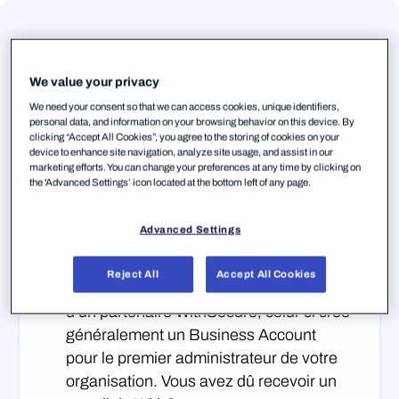
Étape 1 — Créez votre Business
We value your privacy
Account WithSecure™
We need your consent so that we can access cookies, unique identifiers,
personal data, and information on your browsing behavior on this device. By
Vous devez disposer d’un Business
clicking “Accept All Cookies”, you agree to the storing of cookies on your
device to enhance site navigation, analyze site usage, and assist in our
Account WithSecure™ pour accéder à
marketing efforts. You can change your preferences at any time by clicking on
Elements Security Center ↗
, la plateforme
the 'Advanced Settings’ icon located at the bottom left of any page.
de gestion unifiée de tous les produits
WithSecure™ Elements. Il existe deux cas
Advanced Settings
de figure :
Reject All
Accept All Cookies
Lorsque vous achetez le produit auprès
d’un partenaire WithSecure, celui-ci crée
généralement un Business Account
pour le premier administrateur de votre
organisation. Vous avez dû recevoir un