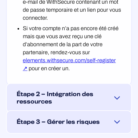
e-mail de WithSecure contenant un mot
de passe temporaire et un lien pour vous
connecter.
Si votre compte n’a pas encore été créé
mais que vous avez reçu une clé
d’abonnement de la part de votre
partenaire, rendez-vous sur
elements.withsecure.com/self-register
↗
pour en créer un.
Étape 2 — Intégration des
ressources
Connectez-vous à
Elements Security
Étape 3 — Gérer les risques
Center ↗
et associez vos ressources afin
que XM puisse dresser un état des lieux de
Une fois les actifs intégrés et les analyses