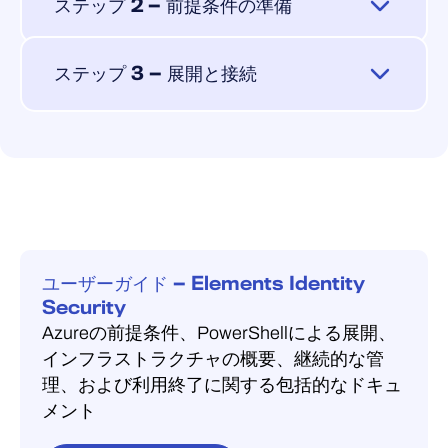
ステップ 2 — 前提条件の準備
オンボーディングを開始する前に、以下
ステップ 3 — 展開と接続
の準備が整っていることを確認してくだ
さい。このデプロイでは、Azure Cloud
Elements Security Center にて
Shell で PowerShell スクリプトが実行さ
れるため、Azure での一時的な管理者権限
EDRの認証情報を使用してログイン
が必要です。
し、「
環境」> 、「クラウド」> 、
「Microsoftテナント
」に移動してくだ
Azure アカウントの
グローバル管理者
さい。
権限 — オンボーディング スクリプトを
実行するために必要です
[Azureテナントの追加
] を選択し、表示
ユーザーガイド — Elements Identity
名とテナントIDを入力して、ウィザー
Security
Azure ポータルからの
テナント ID
およ
ドの指示に従ってIdentity Inventoryを設
Azureの前提条件、PowerShellによる展開、
び
サブスクリプション ID
— これらは、
定します。プロンプトが表示された
インフラストラクチャの概要、継続的な管
Elements Security Center でのオンボー
ら、
WithSecure-CSPM-Scanner-MTA
理、および利用終了に関する包括的なドキュ
ディング中に必要になります
エンタープライズアプリケーションの
メント
展開先
— 新しいリソースが作成される
権限を承認してください。