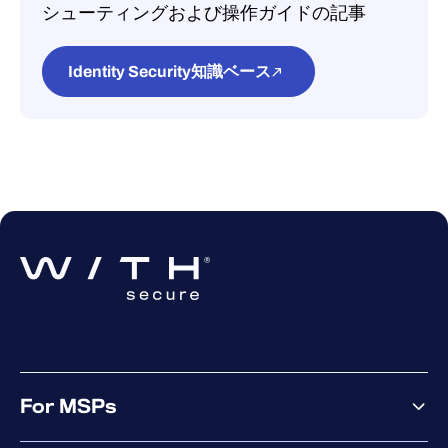
す。 中規模の組織の場合、関連する
シューティングおよび操作ガイドの記事
Azure Cloud Shell
（PowerShell モー
Azure のコストは通常、月額 25～30 ユー
ド）を開き、アップロードボタンを使
ロ程度です。
用して ZIP ファイルをアップロードし
Identity Security知識ベース
てから、次のコマンドを実行します：
unzip ‘./WithSecure Elements XDR
Identity Security for Entra ID.zip’
cd withsecure
New-AzRoleAssignment -SignInName
“[your-UPN]” -Scope “/” -
RoleDefinitionName “Owner”
./deploy.ps1
デプロイ後、Azure の WSecCD リソー
スグループに Event Hub が含まれてい
ること、および診断設定が構成されて
いることを確認してください。
For MSPs
「Elements Security Center」に戻