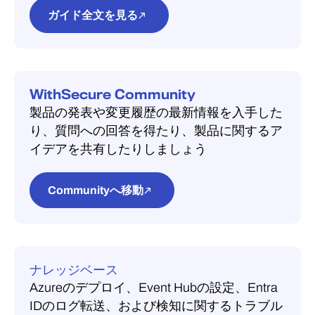
Azure リージョン
[
セキュリティ機能
] の下で、[
Identity
ガイド全文を見る
Azure 管理グループ
— デプロイを行う
Security]> [追加
] を選択します。サブ
前に、サブスクリプションを管理グル
スクリプション ID、展開先、通知用メ
ープに割り当てる必要があります
ールアドレスを入力し、[
WithSecure
通知用のメールアドレス
— Event Hub
Elements XDR Identity Security for
WithSecure Community
の容量上限に達した場合、Microsoft は
Entra ID.zip
] ファイルをダウンロード
製品の発表や変更履歴の最新情報を入手した
このアドレスにアラートを送信します
します。
り、質問への回答を得たり、製品に関するア
イデアを共有したりしましょう
デプロイされる内容：
オンボーディング
Azure ポータルで
スクリプトにより、Azureテナント内にリ
ソースグループ（WSecCD）が作成され
Communityへ移動
Azureへのアクセス権限を一時的に引き
ます。このリソースグループには、Event
上げてください。
Azure Active
Hub、Entra IDのログをWithSecureに転送
Directoryの「> のプロパティ
」にアク
するための診断設定、およびEvent Hubの
セスし、「
Azureリソースのアクセス
容量に関するアラートが含まれます。こ
管理」を
「
はい
」に切り替えてくださ
ナレッジベース
れは1回限りの設定であり、デプロイ後は
い。一度サインアウトしてから、再度
Azureのデプロイ、Event Hubの設定、Entra
ログが継続的にWithSecureに送信されま
サインインしてください。
IDのログ転送、および検知に関するトラブル