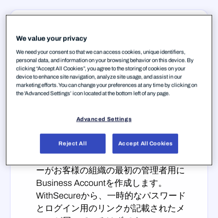
ステップ 1 — WithSecure™
Business Accountを作成する
We value your privacy
We need your consent so that we can access cookies, unique identifiers,
すべてのWithSecure™ Elements製品を統
personal data, and information on your browsing behavior on this device. By
clicking “Accept All Cookies”, you agree to the storing of cookies on your
合管理するプラットフォーム「
Elements
device to enhance site navigation, analyze site usage, and assist in our
Security Center ↗
」にアクセスするに
marketing efforts. You can change your preferences at any time by clicking on
the 'Advanced Settings’ icon located at the bottom left of any page.
は、WithSecure™ Business Accountが必
要です。利用シナリオは以下の2つがあり
Advanced Settings
ます：
WithSecureのパートナーから製品をご
Reject All
Accept All Cookies
購入いただくと、通常、そのパートナ
ーがお客様の組織の最初の管理者用に
Business Accountを作成します。
WithSecureから、一時的なパスワード
とログイン用のリンクが記載されたメ