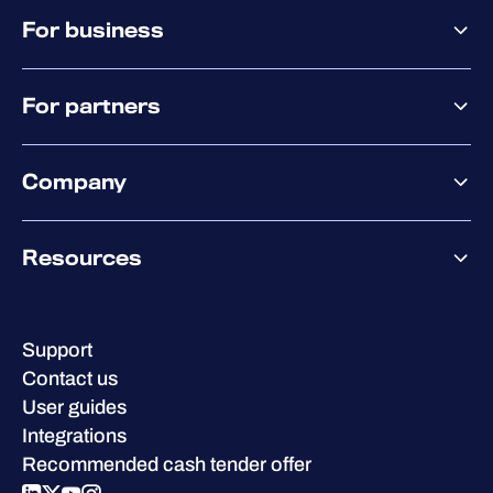
MSP offering
る
For business
MSP platform
Pricing
[
Environment]> [Cloud]> [Microsoft
Business offering
Why WithSecure?
Tenants
] に移動し、テナントを選択し
For partners
Elements overview
て、
[Add connection string
] を選択し
Exposure Management
ます。Azure Cloud Shell から接続文字
Partner offering
Extended Detection & Response
列を貼り付け、
[Add]
を選択します。5
Company
Partner success services
Co-Security Services
分以内にステータスが「
The tenant is
Co-Growth Community
Pricing
About WithSecure
protected
」に変わるはずです。
Why WithSecure?
Resources
Achievements & certifications
Cloud Shellでテストスクリプトを実行
Company contacts & offices
して、検出機能が正しく動作している
Resource hub
Leadership
ことを確認してください。
Success stories
Careers
Support
W/Labs
./WithSecureIdentitySecuri
Sustainability
Contact us
Blog
tyTestingTool.ps1
Compare us
User guides
Podcasts
Integrations
次に
イベント
へ移動
>広範なコンテキス
Events
Recommended cash tender offer
ト検出
と、
WithSecure テスト検出追加
Webinars