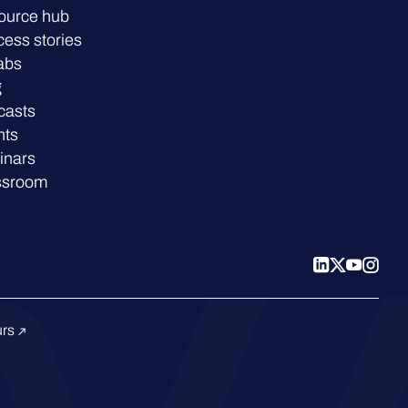
ource hub
ess stories
abs
g
casts
nts
inars
ssroom
urs