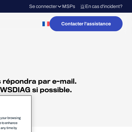
Se connecter
MSPs
En cas d'incident?
Contacter l'assistance
 répondra par e-mail.
c WSDIAG si possible.
n your browsing
ce to enhance
t any time by