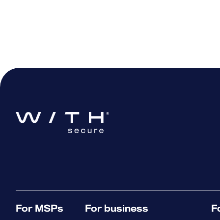
système et sa configuration, no
système d’exploitation et les 
Les informations recueillies pa
confidentialité. Pour en savoir p
d’assistance,
cliquez ici
.
Pour Windows
Remarque : l’outil d’assistanc
qu’administrateur.
Cliquez sur « Démarrer »
Sélectionnez « Tous les pro
d’assistance
For MSPs
For business
F
Sélectionnez « Lancer les di