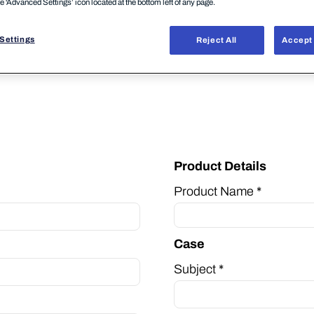
he 'Advanced Settings’ icon located at the bottom left of any page.
link below.
Settings
Reject All
Accept 
Product Details
Product Name *
Case
Subject *