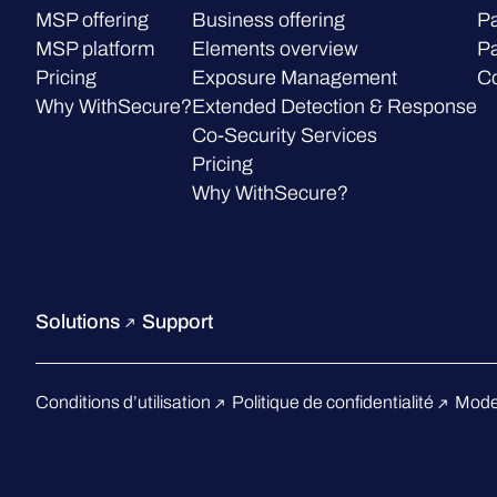
MSP offering
Business offering
Pa
Une fois que l’outil aura termi
MSP platform
Elements overview
Pa
sortie sur votre bureau. Le no
Pricing
Exposure Management
C
que la taille du fichier peut 
Why WithSecure?
Extended Detection & Response
Joignez le fichier à votre d
Co-Security Services
technique traitera votre de
Pricing
Why WithSecure?
Pour Mac OS
Accédez au Finder > Applica
Solutions
Support
Sélectionnez l’application «
Sélectionnez « Lancer les di
Une fois que l’outil a terminé
Conditions d’utilisation
Politique de confidentialité
Mode
emplacement pour le fichier d
fichier d’archive est fsdiag.ta
atteindre 100 Mo.