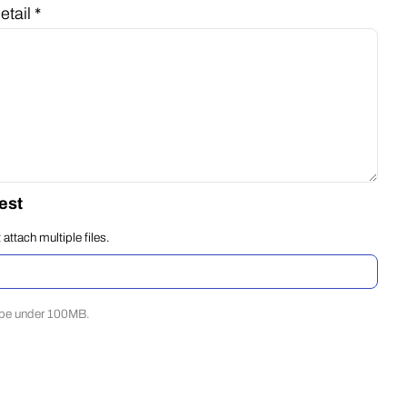
tail *
uest
tach multiple files.
d be under 100MB.