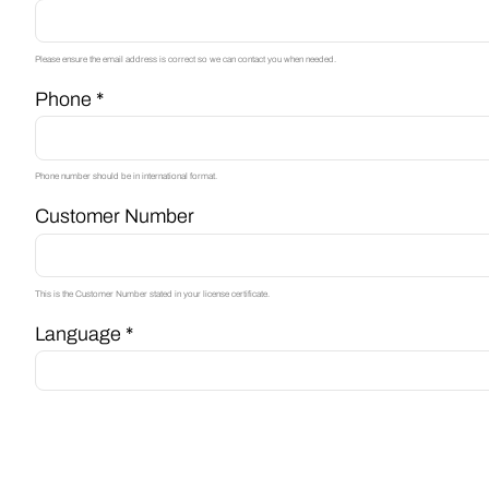
Please ensure the email address is correct so we can contact you when needed.
Phone *
Phone number should be in international format.
Customer Number
This is the Customer Number stated in your license certificate.
Language *