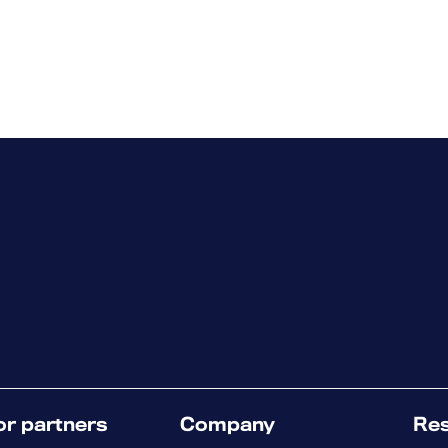
tamment des détails sur le produit, les journaux du
paramètres système.
r notre programme seront traitées dans la plus stricte
lus sur la politique de confidentialité de notre outil
e nécessite que vous soyez connecté en tant
grammes » > (produit WithSecure) > Outil
or partners
Company
Re
agnostics »