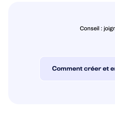
Conseil : joi
Comment créer et e
Si vous rencontrez des problèm
d’une assistance supplémentair
notre service d’assistance tech
Vous pouvez créer le fichier W
avec le produit. Ce programme r