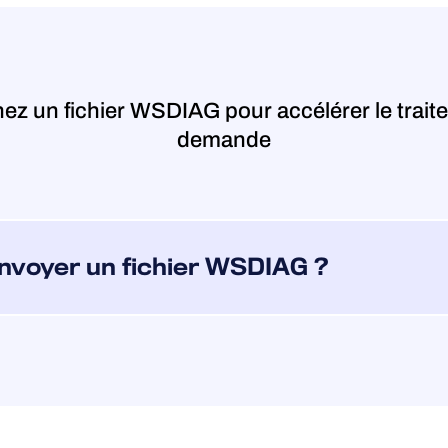
gnez un fichier WSDIAG pour accélérer le trait
demande
nvoyer un fichier WSDIAG ?
es techniques avec votre produit et avez besoin
e, veuillez créer un fichier WSDIAG et l’envoyer à
nique.
SDIAG à l’aide du programme « Support Tool » fourni
ecueille des informations essentielles sur votre