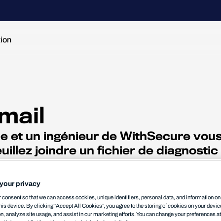
tion
mail
 et un ingénieur de WithSecure vous
uillez joindre un fichier de diagnosti
your privacy
consent so that we can access cookies, unique identifiers, personal data, and information o
his device. By clicking “Accept All Cookies”, you agree to the storing of cookies on your devi
on, analyze site usage, and assist in our marketing efforts. You can change your preferences a