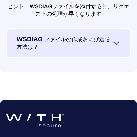
ヒント：WSDIAGファイルを添付すると、リクエ
ストの処理が早くなります
WSDIAG ファイルの作成および送信
方法は？
製品に関して技術的な問題が発生し、さ
らなるサポートが必要な場合は、
WSDIAG ファイルを作成の上、当社のテ
クニカルサポートまでお送りください。
製品に付属の「Support Tool」プログラム
を使用して、WSDIAG ファイルを作成で
きます。このプログラムは、システムの
構成に関する重要な情報を収集します。
これには、製品の詳細、オペレーティン