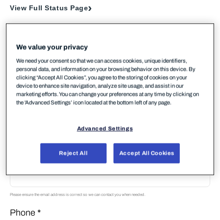
View Full Status Page
We value your privacy
We need your consent so that we can access cookies, unique identifiers,
Your Contact Information
personal data, and information on your browsing behavior on this device. By
clicking “Accept All Cookies”, you agree to the storing of cookies on your
First Name *
device to enhance site navigation, analyze site usage, and assist in our
marketing efforts. You can change your preferences at any time by clicking on
the 'Advanced Settings’ icon located at the bottom left of any page.
Last Name *
Advanced Settings
Reject All
Accept All Cookies
Email *
Please ensure the email address is correct so we can contact you when needed.
Phone *