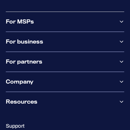
グシステムのログ、システム設定などが
含まれます。
当プログラムによって収集された情報
For MSPs
は、厳重に機密扱いされます。サポート
MSP offering
ツールのプライバシーポリシーの詳細に
For business
MSP platform
ついては、
こちら
をご覧ください。
Pricing
Business offering
Why WithSecure?
For partners
Elements overview
Windows用
Exposure Management
Partner offering
Extended Detection & Response
注：サポートツールを利用するには、管
Company
Partner success services
Co-Security Services
理者としてログインしている必要があり
Co-Growth Community
Pricing
ます。
About WithSecure
Why WithSecure?
Resources
Achievements & certifications
「スタート」をクリックしてください
Company contacts & offices
Resource hub
「すべてのプログラム」から「> 」
Leadership
Success stories
（WithSecure製品）を選択し、「> 」
Careers
Support